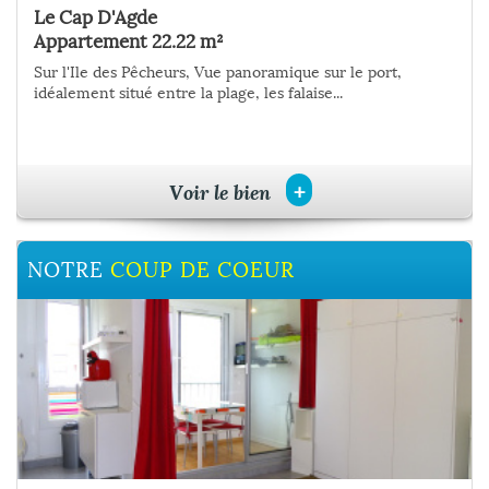
Le Cap D'Agde
Cap D'Agde
Appartement 22.22 m²
Appartement 31 m²
Sur l'Ile des Pêcheurs, Vue panoramique sur le port,
Sur l'Ile des Pêcheurs, entre plage et port, 2 pièces
idéalement situé entre la plage, les falaise...
traversant et lumineux exposé à l'est de 31...
+
+
Voir le bien
Voir le bien
NOTRE
NOTRE
COUP DE COEUR
COUP DE COEUR