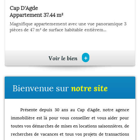
Cap D'Agde
Le Cap D'Agde
Appartement 37.44 m²
Appartement 43.89 m²
Magnifique appartemement avec une vue panoramique 3
Sur l'Ile des Pêcheurs, 2 pièces cabine lumineux exposé à
pièces de 47 m² de surface habitable entièrem...
l'est de 38.41 m² + loggia 5.48 m² vue ...
+
+
Voir le bien
Voir le bien
Bienvenue sur
notre site
Présente depuis 30 ans au Cap d'Agde, notre agence
immobilière est là pour vous conseiller et vous aider pour
toutes vos démarches de mises en locations saisonnières, de
recherches de vacances et tous vos projets de transactions