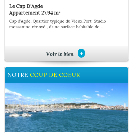
Le Cap D'Agde
Le Cap D'Agde
Appartement 27.94 m²
Appartement 70.72 m²
Cap d'Agde. Quartier typique du Vieux Port, Studio
Sur le Centre Port et à proximité de la plage Richelieu,
mezzanine rénové , d'une surface habitable de ...
appartement entièrement rénové avec des ...
+
+
Voir le bien
Voir le bien
NOTRE
NOTRE
COUP DE COEUR
COUP DE COEUR