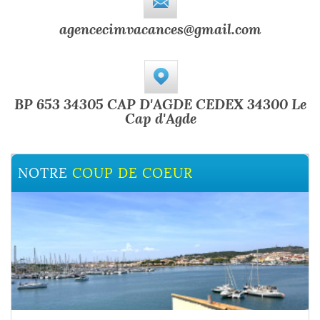
agencecimvacances@gmail.com
BP 653 34305 CAP D'AGDE CEDEX 34300 Le
Cap d'Agde
NOTRE
NOTRE
COUP DE COEUR
COUP DE COEUR