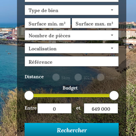
Type de bien
Nombre de pièces
Localisation
Distance
5km
10km
25km
Budget
Entre
et
Rechercher