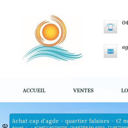
04
ag
ACCUEIL
VENTES
LO
achat cap d'agde - quartier falaises - t2
Accueil
ACHAT CAP D'AGDE - QUARTIER FALAISES - T2 MEZZANI