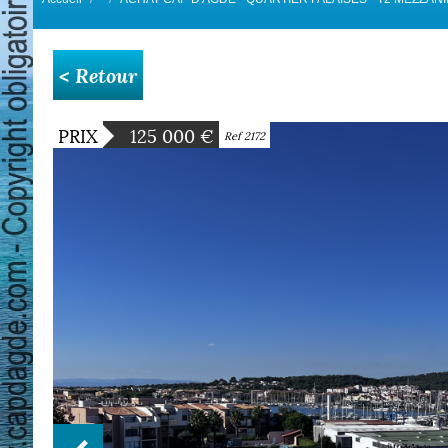
< Retour
PRIX
125 000
€
Ref 2172