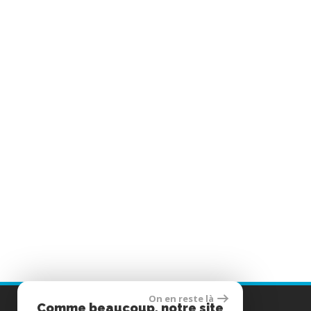
On en reste là
Contactez-nous
Comme beaucoup, notre site