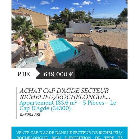
649 000
€
PRIX
ACHAT CAP D'AGDE SECTEUR
RICHELIEU/ROCHELONGUE...
Appartement 183.6 m² - 5 Pièces - Le
Cap D'Agde (34300)
Ref 254 BSI
VENTE CAP D'AGDE DANS LE SECTEUR DE RICHELIEU/
ROCHELONGUE BIEN D'EXCEPTION DE TYPE T5