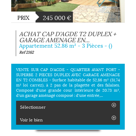
245 000
€
PRIX
ACHAT CAP D'AGDE T2 DUPLEX +
GARAGE AMENAGE EN...
Appartement 52.86 m² - 3 Pièces - ()
Ref 2162
VENTE SUR CAP D'AGDE - QUARTIER AVANT PORT -
SUPERBE 2 PIECES DUPLEX AVEC GARAGE AMENAGE
EN T2 COMBLES - Surface habitable de 52,86 m² (31,74
m² loi carrez), à 2 pas de la plagette et des falaises.
Composé d'une grande cour intérieure de 20.73 m²,
d'un garage aménagé composé : d'une entrée,...
Sélectionner
Voir le bien