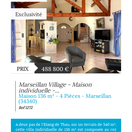
Exclusivité
488 800
€
PRIX
Marseillan Village - Maison
individuelle -...
Maison 136 m² - 4 Pièces - Marseillan
(34340)
Ref 1272
A deux pas de l'Etang de Thau, sur un terrain de 540 m²,
cette villa individuelle de 136 m² est composée au rez