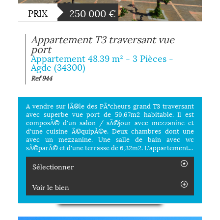
250 000
€
PRIX
Appartement T3 traversant vue
port
Appartement 48.39 m² - 3 Pièces -
Agde (34300)
Ref 944
A vendre sur lÃ®le des PÃªcheurs grand T3 traversant
avec superbe vue port de 59,67m2 habitable. Il est
composÃ© d'un salon / sÃ©jour avec mezzanine et
d'une cuisine Ã©quipÃ©e. Deux chambres dont une
avec un mezzanine. Une salle de bain avec wc
sÃ©parÃ© et d'une terrasse de 6,32m2. L'appartement...
Sélectionner
Voir le bien