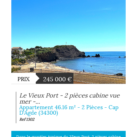
245 000
€
PRIX
Le Vieux Port - 2 pièces cabine vue
mer -...
Appartement 46.16 m² - 2 Pièces - Cap
D'Agde (34300)
Ref 1302
Dans le quartier typique du VIeux Port, 2 pièces cabine