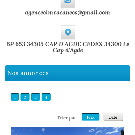
agencecimvacances@gmail.com
BP 653 34305 CAP D'AGDE CEDEX 34300 Le
Cap d'Agde
Nos annonces
1
2
3
4
Trier par :
Prix
Date