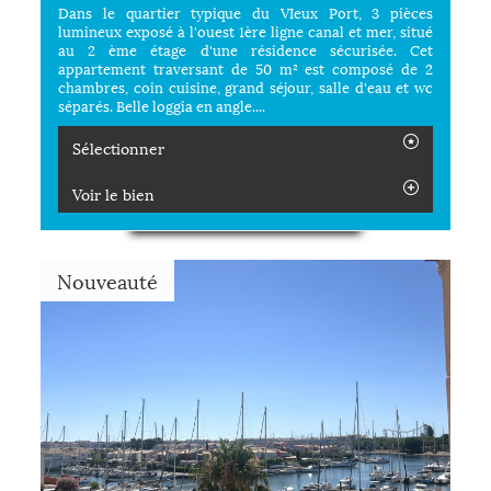
Dans le quartier typique du VIeux Port, 3 pièces
lumineux exposé à l'ouest 1ère ligne canal et mer, situé
au 2 ème étage d'une résidence sécurisée. Cet
appartement traversant de 50 m² est composé de 2
chambres, coin cuisine, grand séjour, salle d'eau et wc
séparés. Belle loggia en angle....
Sélectionner
Voir le bien
Nouveauté