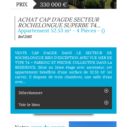
330 000
€
PRIX
ACHAT CAP D'AGDE SECTEUR
ROCHELONGUE SUPERBE T4...
Appartement 52.53 m² - 4 Pièces - ()
Ref 2165
VENTE CAP D'AGDE DANS LE SECTEUR DE
ROCHELONGUE BIEN D'EXCEPTION AVEC VUE MER DE
TYPE T4 + PARKING ET PISCINE COLLECTIVE DANS LA
RESIDENCE. Situé au 2ème étage avec ascenseur, cet
appartement bénéficie d'une surface de 52,53 M² loi
carrez, il dispose de trois chambres, une salle d'eau
avec...
Sélectionner
Voir le bien
Notre
coup de coeur