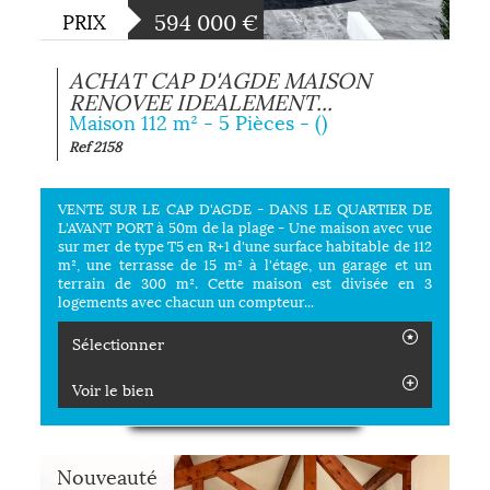
594 000
€
PRIX
ACHAT CAP D'AGDE MAISON
RENOVEE IDEALEMENT...
Maison 112 m² - 5 Pièces - ()
Ref 2158
VENTE SUR LE CAP D'AGDE - DANS LE QUARTIER DE
L'AVANT PORT à 50m de la plage - Une maison avec vue
sur mer de type T5 en R+1 d'une surface habitable de 112
m², une terrasse de 15 m² à l'étage, un garage et un
terrain de 300 m². Cette maison est divisée en 3
logements avec chacun un compteur...
Sélectionner
Voir le bien
Nouveauté