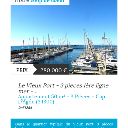
280 000
€
PRIX
Le Vieux Port - 3 pièces 1ère ligne
mer -...
Appartement 50 m² - 3 Pièces - Cap
D'Agde (34300)
Ref 1284
Dans le quartier typique du VIeux Port, 3 pièces