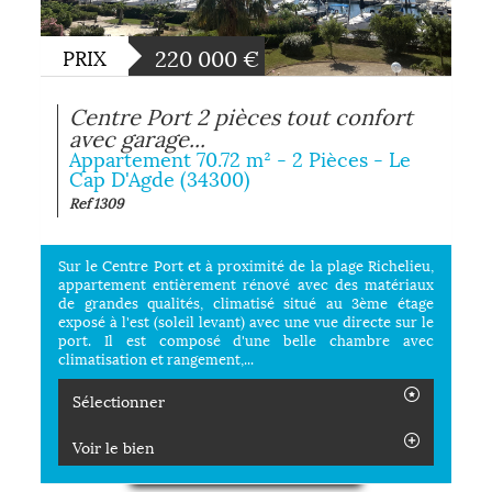
220 000
€
PRIX
Centre Port 2 pièces tout confort
avec garage...
Appartement 70.72 m² - 2 Pièces - Le
Cap D'Agde (34300)
Ref 1309
Sur le Centre Port et à proximité de la plage Richelieu,
appartement entièrement rénové avec des matériaux
de grandes qualités, climatisé situé au 3ème étage
exposé à l'est (soleil levant) avec une vue directe sur le
port. Il est composé d'une belle chambre avec
climatisation et rangement,...
Sélectionner
Voir le bien